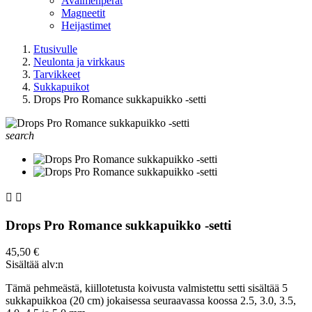
Avaimenperät
Magneetit
Heijastimet
Etusivulle
Neulonta ja virkkaus
Tarvikkeet
Sukkapuikot
Drops Pro Romance sukkapuikko -setti
search


Drops Pro Romance sukkapuikko -setti
45,50 €
Sisältää alv:n
Tämä pehmeästä, kiillotetusta koivusta valmistettu setti sisältää 5
sukkapuikkoa (20 cm) jokaisessa seuraavassa koossa 2.5, 3.0, 3.5,