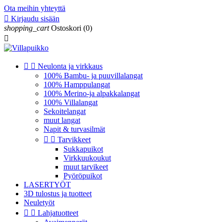
Ota meihin yhteyttä

Kirjaudu sisään
shopping_cart
Ostoskori
(0)



Neulonta ja virkkaus
100% Bambu- ja puuvillalangat
100% Hamppulangat
100% Merino-ja alpakkalangat
100% Villalangat
Sekoitelangat
muut langat
Napit & turvasilmät


Tarvikkeet
Sukkapuikot
Virkkuukoukut
muut tarvikeet
Pyöröpuikot
LASERTYÖT
3D tulostus ja tuotteet
Neuletyöt


Lahjatuotteet