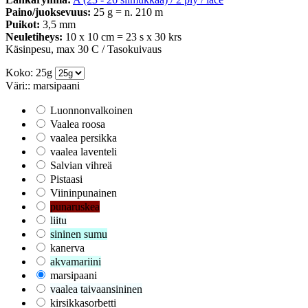
Paino/juoksevuus:
25 g = n. 210 m
Puikot:
3,5 mm
Neuletiheys:
10 x 10 cm = 23 s x 30 krs
Käsinpesu, max 30 C / Tasokuivaus
Koko: 25g
Väri:: marsipaani
Luonnonvalkoinen
Vaalea roosa
vaalea persikka
vaalea laventeli
Salvian vihreä
Pistaasi
Viininpunainen
punaruskea
liitu
sininen sumu
kanerva
akvamariini
marsipaani
vaalea taivaansininen
kirsikkasorbetti