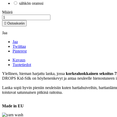
sähkön oranssi
Määrä

Ostoskoriin
Jaa
Jaa
Twiittaa
Pinterest
Kuvaus
Tuotetiedot
Ylellinen, hieman harjattu lanka, jossa
korkealuokkainen sekoitus 7
DROPS Kid-Silk on höyhenenkevyt ja antaa neuleelle hienostuneen ilm
Lanka sopii hyvin pieniin neuleisiin kuten hartiahuiveihin, hartianlämm
toistuvat satunnaisen pitkinä raitoina.
Made in EU