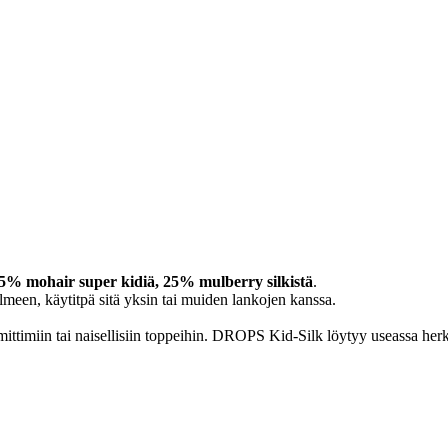
5% mohair super kidiä, 25% mulberry silkistä
.
een, käytitpä sitä yksin tai muiden lankojen kanssa.
ittimiin tai naisellisiin toppeihin. DROPS Kid-Silk löytyy useassa herkäs