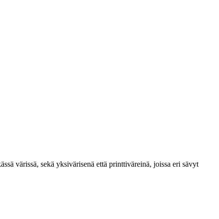
sä värissä, sekä yksivärisenä että printtiväreinä, joissa eri sävyt