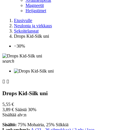
Avaimenperät
Magneetit
Heijastimet
Etusivulle
Neulonta ja virkkaus
Sekoitelangat
Drops Kid-Silk uni
−30%
search


Drops Kid-Silk uni
5,55 €
3,89 €
Säästä 30%
Sisältää alv:n
Sisältö:
75% Mohairia, 25% Silkkiä
Lankaryhmä:
A (23 - 26 silmukkaa) / 2 ply / lace