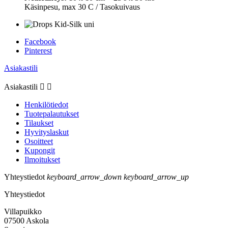
Käsinpesu, max 30 C / Tasokuivaus
Facebook
Pinterest
Asiakastili
Asiakastili


Henkilötiedot
Tuotepalautukset
Tilaukset
Hyvityslaskut
Osoitteet
Kupongit
Ilmoitukset
Yhteystiedot
keyboard_arrow_down
keyboard_arrow_up
Yhteystiedot
Villapuikko
07500 Askola