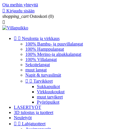
Ota meihin yhteyttä

Kirjaudu sisään
shopping_cart
Ostoskori
(0)



Neulonta ja virkkaus
100% Bambu- ja puuvillalangat
100% Hamppulangat
100% Merino-ja alpakkalangat
100% Villalangat
Sekoitelangat
muut langat
Napit & turvasilmät


Tarvikkeet
Sukkapuikot
Virkkuukoukut
muut tarvikeet
Pyöröpuikot
LASERTYÖT
3D tulostus ja tuotteet
Neuletyöt


Lahjatuotteet