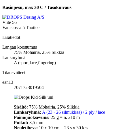
Käsinpesu, max 30 C / Tasokuivaus
Viite
56
Varastossa
5 Tuotteet
Lisätiedot
Langan koostumus
75% Mohairia, 25% Silkkiä
Lankaryhmä
A (sport,lace,fingering)
Tilausviitteet
ean13
7071723019504
Sisältö:
75% Mohairia, 25% Silkkiä
Lankaryhmä:
A (23 - 26 silmukkaa) / 2 ply / lace
Paino/juoksevuus:
25 g = n. 210 m
Puikot:
3,5 mm
Neuletiheys:
10 x 10 cm = 23 s x 30 krs