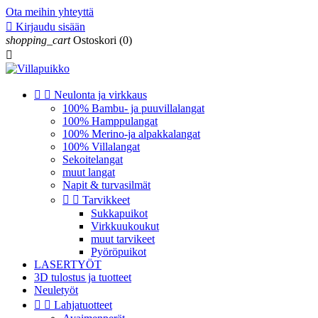
Ota meihin yhteyttä

Kirjaudu sisään
shopping_cart
Ostoskori
(0)



Neulonta ja virkkaus
100% Bambu- ja puuvillalangat
100% Hamppulangat
100% Merino-ja alpakkalangat
100% Villalangat
Sekoitelangat
muut langat
Napit & turvasilmät


Tarvikkeet
Sukkapuikot
Virkkuukoukut
muut tarvikeet
Pyöröpuikot
LASERTYÖT
3D tulostus ja tuotteet
Neuletyöt


Lahjatuotteet