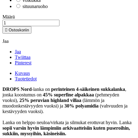
voikukka
situunaruoho
Määrä

Ostoskoriin
Jaa
Jaa
Twiittaa
Pinterest
Kuvaus
Tuotetiedot
DROPS Nord
-lanka on
perinteinen 4-säikeinen sukkalanka
,
jonka koostumus on
45% superfine alpakkaa
(pehmeyden
vuoksi),
25% peruvian highland
villaa
(lämmön ja
muodonkestävyyden vuoksi) ja
30% polyamidia
(vahvuuden ja
kestävyyden vuoksi).
Lanka on helppo neuloa/virkata ja silmukat erottuvat hyvin. Lanka
sopii varsin hyvin lämpimiin arkivaatteisiin kuten puseroihin,
sukkiin, myssyihin, käsineisiin.