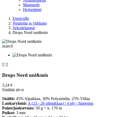
Avaimenperät
Magneetit
Heijastimet
Etusivulle
Neulonta ja virkkaus
Sekoitelangat
Drops Nord uni&mix
search


Drops Nord uni&mix
3,24 €
Sisältää alv:n
Sisältö:
45% Alpakkaa, 30% Polyamidia, 25% Villaa
Lankaryhmä:
A (23 - 26 silmukkaa) / 4 ply / fingering
Paino/juoksevuus:
50 g = n. 170 m
Puikot:
3 mm