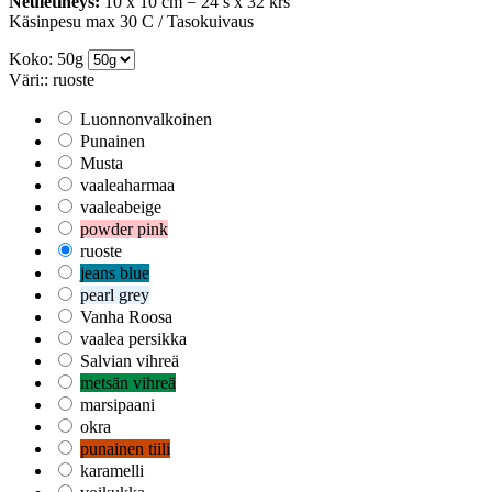
Neuletiheys:
10 x 10 cm = 24 s x 32 krs
Käsinpesu max 30 C / Tasokuivaus
Koko: 50g
Väri:: ruoste
Luonnonvalkoinen
Punainen
Musta
vaaleaharmaa
vaaleabeige
powder pink
ruoste
jeans blue
pearl grey
Vanha Roosa
vaalea persikka
Salvian vihreä
metsän vihreä
marsipaani
okra
punainen tiili
karamelli