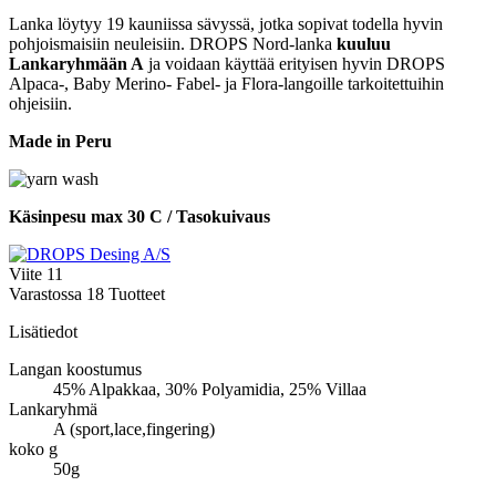
Lanka löytyy 19 kauniissa sävyssä, jotka sopivat todella hyvin
pohjoismaisiin neuleisiin. DROPS Nord-lanka
kuuluu
Lankaryhmään A
ja voidaan käyttää erityisen hyvin DROPS
Alpaca-, Baby Merino- Fabel- ja Flora-langoille tarkoitettuihin
ohjeisiin.
Made in Peru
Käsinpesu max 30 C / Tasokuivaus
Viite
11
Varastossa
18 Tuotteet
Lisätiedot
Langan koostumus
45% Alpakkaa, 30% Polyamidia, 25% Villaa
Lankaryhmä
A (sport,lace,fingering)
koko g
50g