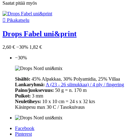
Saatat pitää myös

Pikakatselu
Drops Fabel uni&print
2,60 €
−30%
1,82 €
−30%
Sisältö:
45% Alpakkaa, 30% Polyamidia, 25% Villaa
Lankaryhmä:
A (23 - 26 silmukkaa) / 4 ply / fingering
Paino/juoksevuus:
50 g = n. 170 m
Puikot:
3 mm
Neuletiheys:
10 x 10 cm = 24 s x 32 krs
Käsinpesu max 30 C / Tasokuivaus
Facebook
Pinterest