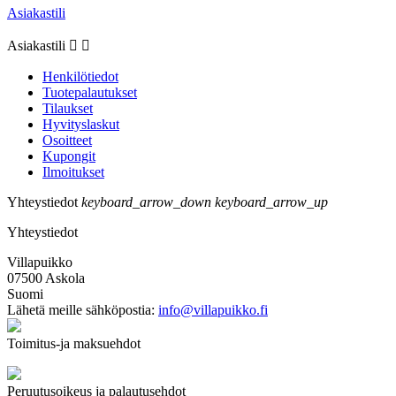
Asiakastili
Asiakastili


Henkilötiedot
Tuotepalautukset
Tilaukset
Hyvityslaskut
Osoitteet
Kupongit
Ilmoitukset
Yhteystiedot
keyboard_arrow_down
keyboard_arrow_up
Yhteystiedot
Villapuikko
07500 Askola
Suomi
Lähetä meille sähköpostia:
info@villapuikko.fi
Toimitus-ja maksuehdot
Peruutusoikeus ja palautusehdot