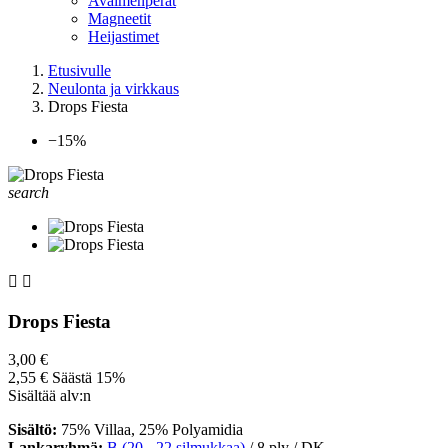
Avaimenperät
Magneetit
Heijastimet
Etusivulle
Neulonta ja virkkaus
Drops Fiesta
−15%
search


Drops Fiesta
3,00 €
2,55 €
Säästä 15%
Sisältää alv:n
Sisältö:
75% Villaa, 25% Polyamidia
Lankaryhmä:
B (20 - 22 silmukkaa
)
/ 8 ply / DK