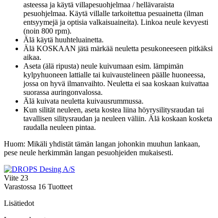
asteessa ja käytä villapesuohjelmaa / hellävaraista
pesuohjelmaa. Käytä villalle tarkoitettua pesuainetta (ilman
entsyymejä ja optisia valkaisuaineita). Linkoa neule kevyesti
(noin 800 rpm).
Älä käytä huuhteluainetta.
Älä KOSKAAN jätä märkää neuletta pesukoneeseen pitkäksi
aikaa.
Aseta (älä ripusta) neule kuivumaan esim. lämpimän
kylpyhuoneen lattialle tai kuivaustelineen päälle huoneessa,
jossa on hyvä ilmanvaihto. Neuletta ei saa koskaan kuivattaa
suorassa auringonvalossa.
Älä kuivata neuletta kuivausrummussa.
Kun silität neuleen, aseta kostea liina höyrysilitysraudan tai
tavallisen silitysraudan ja neuleen väliin. Älä koskaan kosketa
raudalla neuleen pintaa.
Huom: Mikäli yhdistät tämän langan johonkin muuhun lankaan,
pese neule herkimmän langan pesuohjeiden mukaisesti.
Viite
23
Varastossa
16 Tuotteet
Lisätiedot