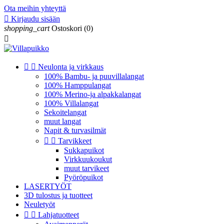
Ota meihin yhteyttä

Kirjaudu sisään
shopping_cart
Ostoskori
(0)



Neulonta ja virkkaus
100% Bambu- ja puuvillalangat
100% Hamppulangat
100% Merino-ja alpakkalangat
100% Villalangat
Sekoitelangat
muut langat
Napit & turvasilmät


Tarvikkeet
Sukkapuikot
Virkkuukoukut
muut tarvikeet
Pyöröpuikot
LASERTYÖT
3D tulostus ja tuotteet
Neuletyöt


Lahjatuotteet