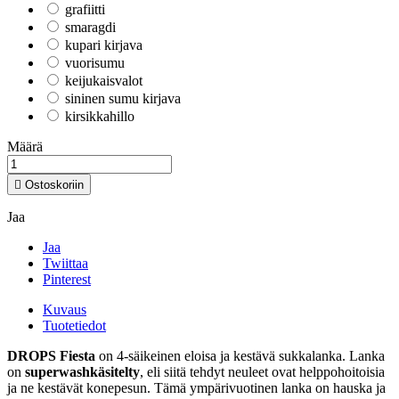
grafiitti
smaragdi
kupari kirjava
vuorisumu
keijukaisvalot
sininen sumu kirjava
kirsikkahillo
Määrä

Ostoskoriin
Jaa
Jaa
Twiittaa
Pinterest
Kuvaus
Tuotetiedot
DROPS Fiesta
on 4-säikeinen eloisa ja kestävä sukkalanka. Lanka
on
superwashkäsitelty
, eli siitä tehdyt neuleet ovat helppohoitoisia
ja ne kestävät konepesun. Tämä ympärivuotinen lanka on hauska ja