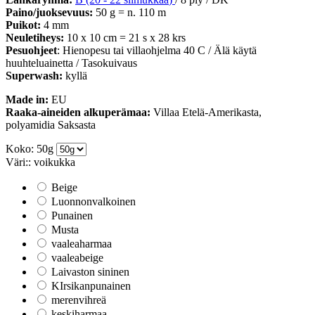
Paino/juoksevuus:
50 g = n. 110 m
Puikot:
4 mm
Neuletiheys:
10 x 10 cm = 21 s x 28 krs
Pesuohjeet
: Hienopesu tai villaohjelma 40 C / Älä käytä
huuhteluainetta / Tasokuivaus
Superwash:
kyllä
Made in:
EU
Raaka-aineiden alkuperämaa:
Villaa Etelä-Amerikasta,
polyamidia Saksasta
Koko: 50g
Väri:: voikukka
Beige
Luonnonvalkoinen
Punainen
Musta
vaaleaharmaa
vaaleabeige
Laivaston sininen
KIrsikanpunainen
merenvihreä
keskiharmaa