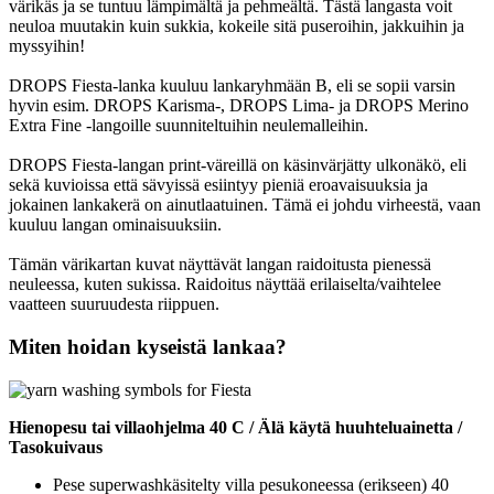
värikäs ja se tuntuu lämpimältä ja pehmeältä. Tästä langasta voit
neuloa muutakin kuin sukkia, kokeile sitä puseroihin, jakkuihin ja
myssyihin!
DROPS Fiesta-lanka kuuluu lankaryhmään B, eli se sopii varsin
hyvin esim. DROPS Karisma-, DROPS Lima- ja DROPS Merino
Extra Fine -langoille suunniteltuihin neulemalleihin.
DROPS Fiesta-langan print-väreillä on käsinvärjätty ulkonäkö, eli
sekä kuvioissa että sävyissä esiintyy pieniä eroavaisuuksia ja
jokainen lankakerä on ainutlaatuinen. Tämä ei johdu virheestä, vaan
kuuluu langan ominaisuuksiin.
Tämän värikartan kuvat näyttävät langan raidoitusta pienessä
neuleessa, kuten sukissa. Raidoitus näyttää erilaiselta/vaihtelee
vaatteen suuruudesta riippuen.
Miten hoidan kyseistä lankaa?
Hienopesu tai villaohjelma 40 C / Älä käytä huuhteluainetta /
Tasokuivaus
Pese superwashkäsitelty villa pesukoneessa (erikseen) 40