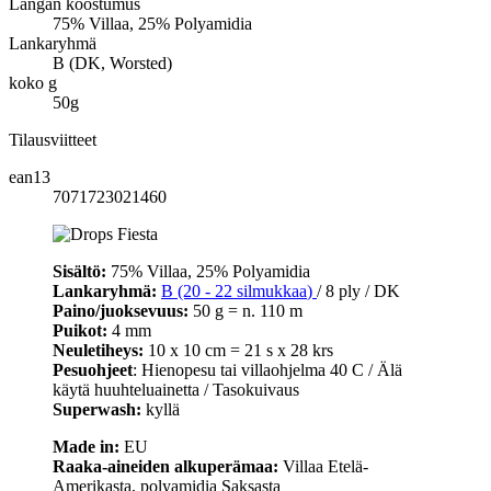
Langan koostumus
75% Villaa, 25% Polyamidia
Lankaryhmä
B (DK, Worsted)
koko g
50g
Tilausviitteet
ean13
7071723021460
Sisältö:
75% Villaa, 25% Polyamidia
Lankaryhmä:
B (20 - 22 silmukkaa
)
/ 8 ply / DK
Paino/juoksevuus:
50 g = n. 110 m
Puikot:
4 mm
Neuletiheys:
10 x 10 cm = 21 s x 28 krs
Pesuohjeet
: Hienopesu tai villaohjelma 40 C / Älä
käytä huuhteluainetta / Tasokuivaus
Superwash:
kyllä
Made in:
EU
Raaka-aineiden alkuperämaa:
Villaa Etelä-
Amerikasta, polyamidia Saksasta