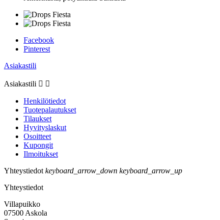
Facebook
Pinterest
Asiakastili
Asiakastili


Henkilötiedot
Tuotepalautukset
Tilaukset
Hyvityslaskut
Osoitteet
Kupongit
Ilmoitukset
Yhteystiedot
keyboard_arrow_down
keyboard_arrow_up
Yhteystiedot
Villapuikko
07500 Askola