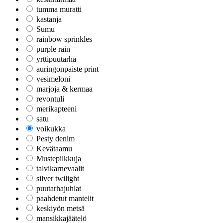
tumma muratti
kastanja
Sumu
rainbow sprinkles
purple rain
yrttipuutarha
auringonpaiste print
vesimeloni
marjoja & kermaa
revontuli
merikapteeni
satu
voikukka
Pesty denim
Kevätaamu
Mustepilkkuja
talvikarnevaalit
silver twilight
puutarhajuhlat
paahdetut mantelit
keskiyön metsä
mansikkajäätelö