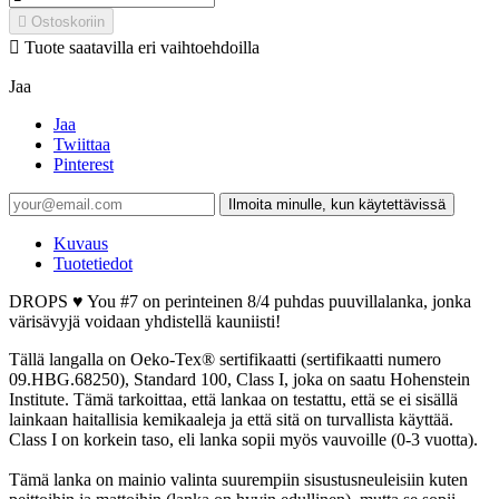

Ostoskoriin

Tuote saatavilla eri vaihtoehdoilla
Jaa
Jaa
Twiittaa
Pinterest
Ilmoita minulle, kun käytettävissä
Kuvaus
Tuotetiedot
DROPS ♥ You #7 on perinteinen 8/4 puhdas puuvillalanka, jonka
värisävyjä voidaan yhdistellä kauniisti!
Tällä langalla on Oeko-Tex® sertifikaatti (sertifikaatti numero
09.HBG.68250), Standard 100, Class I, joka on saatu Hohenstein
Institute. Tämä tarkoittaa, että lankaa on testattu, että se ei sisällä
lainkaan haitallisia kemikaaleja ja että sitä on turvallista käyttää.
Class I on korkein taso, eli lanka sopii myös vauvoille (0-3 vuotta).
Tämä lanka on mainio valinta suurempiin sisustusneuleisiin kuten