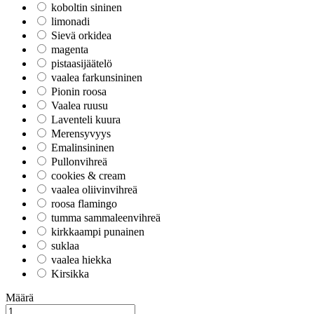
koboltin sininen
limonadi
Sievä orkidea
magenta
pistaasijäätelö
vaalea farkunsininen
Pionin roosa
Vaalea ruusu
Laventeli kuura
Merensyvyys
Emalinsininen
Pullonvihreä
cookies & cream
vaalea oliivinvihreä
roosa flamingo
tumma sammaleenvihreä
kirkkaampi punainen
suklaa
vaalea hiekka
Kirsikka
Määrä