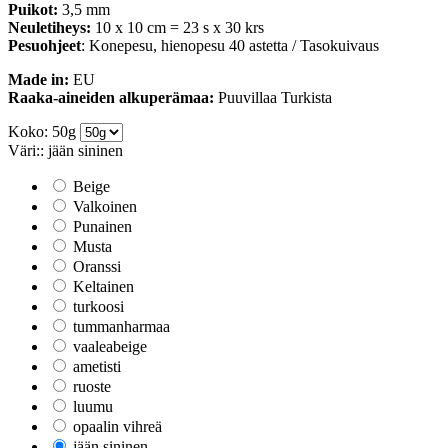
Puikot:
3,5 mm
Neuletiheys:
10 x 10 cm = 23 s x 30 krs
Pesuohjeet
: Konepesu, hienopesu 40 astetta / Tasokuivaus
Made in:
EU
Raaka-aineiden alkuperämaa:
Puuvillaa Turkista
Koko: 50g
Väri:: jään sininen
Beige
Valkoinen
Punainen
Musta
Oranssi
Keltainen
turkoosi
tummanharmaa
vaaleabeige
ametisti
ruoste
luumu
opaalin vihreä
jään sininen