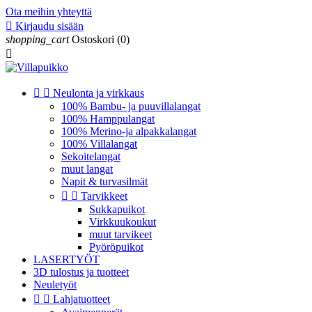
Ota meihin yhteyttä

Kirjaudu sisään
shopping_cart
Ostoskori
(0)



Neulonta ja virkkaus
100% Bambu- ja puuvillalangat
100% Hamppulangat
100% Merino-ja alpakkalangat
100% Villalangat
Sekoitelangat
muut langat
Napit & turvasilmät


Tarvikkeet
Sukkapuikot
Virkkuukoukut
muut tarvikeet
Pyöröpuikot
LASERTYÖT
3D tulostus ja tuotteet
Neuletyöt


Lahjatuotteet