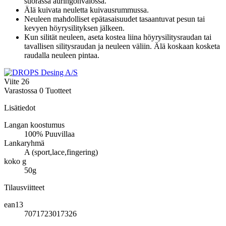
suorassa auringonvalossa.
Älä kuivata neuletta kuivausrummussa.
Neuleen mahdolliset epätasaisuudet tasaantuvat pesun tai
kevyen höyrysilityksen jälkeen.
Kun silität neuleen, aseta kostea liina höyrysilitysraudan tai
tavallisen silitysraudan ja neuleen väliin. Älä koskaan kosketa
raudalla neuleen pintaa.
Viite
26
Varastossa
0 Tuotteet
Lisätiedot
Langan koostumus
100% Puuvillaa
Lankaryhmä
A (sport,lace,fingering)
koko g
50g
Tilausviitteet
ean13
7071723017326