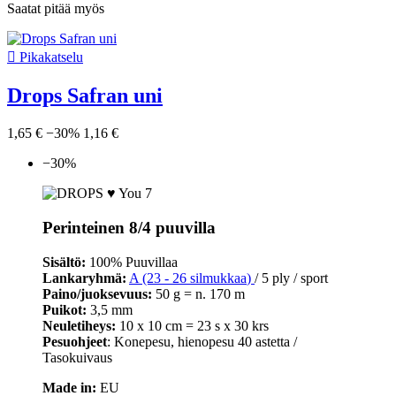
Saatat pitää myös

Pikakatselu
Drops Safran uni
1,65 €
−30%
1,16 €
−30%
Perinteinen 8/4 puuvilla
Sisältö:
100% Puuvillaa
Lankaryhmä:
A (23 - 26 silmukkaa
)
/ 5 ply / sport
Paino/juoksevuus:
50 g = n. 170 m
Puikot:
3,5 mm
Neuletiheys:
10 x 10 cm = 23 s x 30 krs
Pesuohjeet
: Konepesu, hienopesu 40 astetta /
Tasokuivaus
Made in:
EU