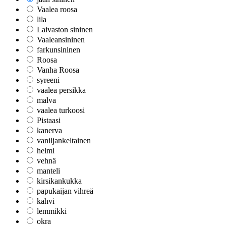
Vaalea roosa
lila
Laivaston sininen
Vaaleansininen
farkunsininen
Roosa
Vanha Roosa
syreeni
vaalea persikka
malva
vaalea turkoosi
Pistaasi
kanerva
vaniljankeltainen
helmi
vehnä
manteli
kirsikankukka
papukaijan vihreä
kahvi
lemmikki
okra