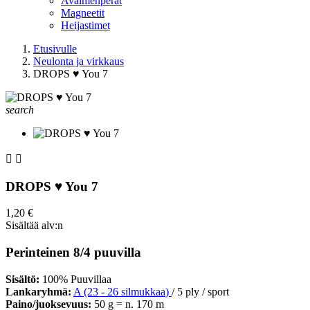
Avaimenperät
Magneetit
Heijastimet
Etusivulle
Neulonta ja virkkaus
DROPS ♥ You 7
search


DROPS ♥ You 7
1,20 €
Sisältää alv:n
Perinteinen 8/4 puuvilla
Sisältö:
100% Puuvillaa
Lankaryhmä:
A (23 - 26 silmukkaa
)
/ 5 ply / sport
Paino/juoksevuus:
50 g = n. 170 m