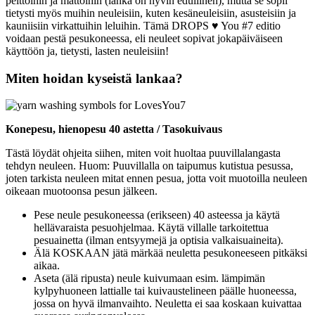
peittoihin ja mattoihin (lanka on hyvin edullinen), mutta se sopii
tietysti myös muihin neuleisiin, kuten kesäneuleisiin, asusteisiin ja
kauniisiin virkattuihin leluihin. Tämä DROPS ♥ You #7 editio
voidaan pestä pesukoneessa, eli neuleet sopivat jokapäiväiseen
käyttöön ja, tietysti, lasten neuleisiin!
Miten hoidan kyseistä lankaa?
Konepesu, hienopesu 40 astetta / Tasokuivaus
Tästä löydät ohjeita siihen, miten voit huoltaa puuvillalangasta
tehdyn neuleen. Huom: Puuvillalla on taipumus kutistua pesussa,
joten tarkista neuleen mitat ennen pesua, jotta voit muotoilla neuleen
oikeaan muotoonsa pesun jälkeen.
Pese neule pesukoneessa (erikseen) 40 asteessa ja käytä
hellävaraista pesuohjelmaa. Käytä villalle tarkoitettua
pesuainetta (ilman entsyymejä ja optisia valkaisuaineita).
Älä KOSKAAN jätä märkää neuletta pesukoneeseen pitkäksi
aikaa.
Aseta (älä ripusta) neule kuivumaan esim. lämpimän
kylpyhuoneen lattialle tai kuivaustelineen päälle huoneessa,
jossa on hyvä ilmanvaihto. Neuletta ei saa koskaan kuivattaa