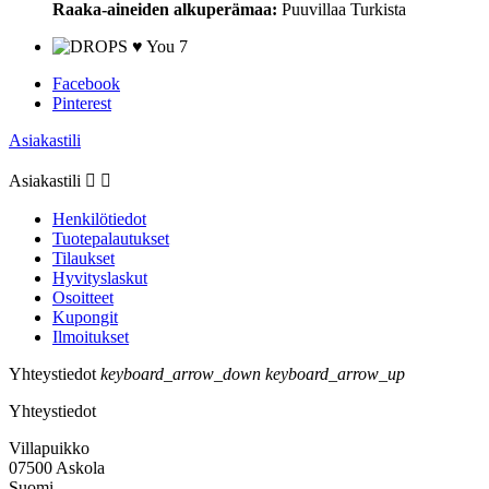
Raaka-aineiden alkuperämaa:
Puuvillaa Turkista
Facebook
Pinterest
Asiakastili
Asiakastili


Henkilötiedot
Tuotepalautukset
Tilaukset
Hyvityslaskut
Osoitteet
Kupongit
Ilmoitukset
Yhteystiedot
keyboard_arrow_down
keyboard_arrow_up
Yhteystiedot
Villapuikko
07500 Askola
Suomi