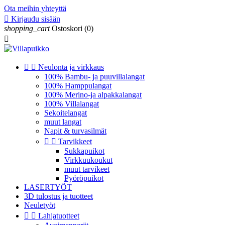
Ota meihin yhteyttä

Kirjaudu sisään
shopping_cart
Ostoskori
(0)



Neulonta ja virkkaus
100% Bambu- ja puuvillalangat
100% Hamppulangat
100% Merino-ja alpakkalangat
100% Villalangat
Sekoitelangat
muut langat
Napit & turvasilmät


Tarvikkeet
Sukkapuikot
Virkkuukoukut
muut tarvikeet
Pyöröpuikot
LASERTYÖT
3D tulostus ja tuotteet
Neuletyöt


Lahjatuotteet