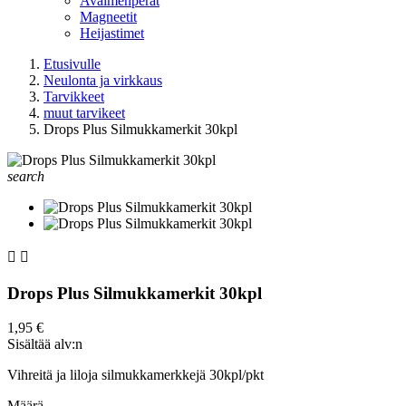
Avaimenperät
Magneetit
Heijastimet
Etusivulle
Neulonta ja virkkaus
Tarvikkeet
muut tarvikeet
Drops Plus Silmukkamerkit 30kpl
search


Drops Plus Silmukkamerkit 30kpl
1,95 €
Sisältää alv:n
Vihreitä ja liloja silmukkamerkkejä 30kpl/pkt
Määrä