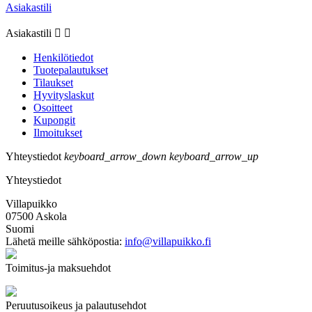
Asiakastili
Asiakastili


Henkilötiedot
Tuotepalautukset
Tilaukset
Hyvityslaskut
Osoitteet
Kupongit
Ilmoitukset
Yhteystiedot
keyboard_arrow_down
keyboard_arrow_up
Yhteystiedot
Villapuikko
07500 Askola
Suomi
Lähetä meille sähköpostia:
info@villapuikko.fi
Toimitus-ja maksuehdot
Peruutusoikeus ja palautusehdot