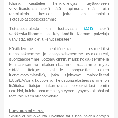
Klarna käsittelee henkilötietojasi täyttääkseen
velvollisuutensa sekä tätä sopimusta että muita
tarkoituksia koskien, jotka on mainittu
Tietosuojaselosteessamme.
Tietosuojaseloste on luettavissa
täällä
sekä
verkkosivuillamme, ja käyttämällä Klarnan palveluja
vahvistat, että olet lukenut selosteen.
Käsittelemme henkilötietojasi esimerkiksi
tunnistaaksemme ja analysoidaksemme asiakkuutesi,
suorittaaksemme luottoarvioinnin, markkinoidaksemme ja
kehittääksemme liiketoimintaamme. Saatamme myös
siirtää tietojasi valituille osapuolille (kuten
luottotietotoimistoille), jotka sijaitsevat mahdollisesti
EU:n/EAA:n ulkopuolella. Tietosuojaselosteessamme on
lisätietoa tietojen jakamisesta, oikeuksistasi omiin
tietoihisi, kuinka saat meihin yhteyden kysymyksissäsi tai
teet valituksen viranomaisille.
Luovutus tai siirto
:
Sinulla ei ole oikeutta luovuttaa tai siirtää näiden ehtojen