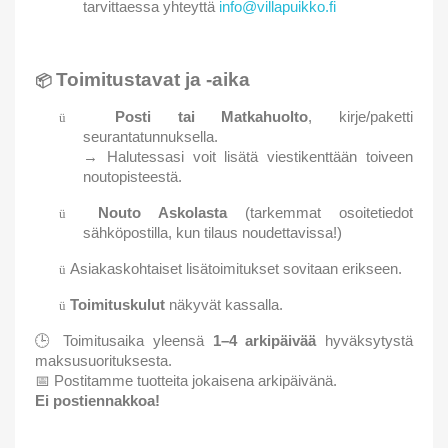
tarvittaessa yhteyttä
info@villapuikko.fi
Toimitustavat ja -aika
📦
Posti tai Matkahuolto
, kirje/paketti
ü
seurantatunnuksella.
→ Halutessasi voit lisätä viestikenttään toiveen
noutopisteestä.
Nouto Askolasta
(tarkemmat osoitetiedot
ü
sähköpostilla, kun tilaus noudettavissa!)
Asiakaskohtaiset lisätoimitukset sovitaan erikseen.
ü
Toimituskulut
näkyvät kassalla.
ü
🕒
Toimitusaika yleensä
1–4 arkipäivää
hyväksytystä
maksusuorituksesta.
📅
Postitamme tuotteita jokaisena arkipäivänä.
Ei postiennakkoa!