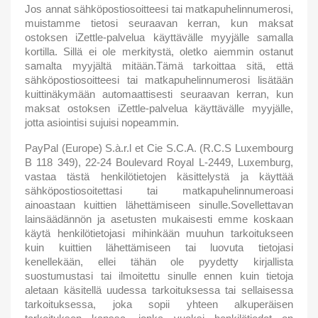
Jos annat sähköpostiosoitteesi tai matkapuhelinnumerosi,
muistamme tietosi seuraavan kerran, kun maksat
ostoksen iZettle-palvelua käyttävälle myyjälle samalla
kortilla. Sillä ei ole merkitystä, oletko aiemmin ostanut
samalta myyjältä mitään.Tämä tarkoittaa sitä, että
sähköpostiosoitteesi tai matkapuhelinnumerosi lisätään
kuittinäkymään automaattisesti seuraavan kerran, kun
maksat ostoksen iZettle-palvelua käyttävälle myyjälle,
jotta asiointisi sujuisi nopeammin.
PayPal (Europe) S.à.r.l et Cie S.C.A. (R.C.S Luxembourg
B 118 349), 22-24 Boulevard Royal L-2449, Luxemburg,
vastaa tästä henkilötietojen käsittelystä ja käyttää
sähköpostiosoitettasi tai matkapuhelinnumeroasi
ainoastaan kuittien lähettämiseen sinulle.Sovellettavan
lainsäädännön ja asetusten mukaisesti emme koskaan
käytä henkilötietojasi mihinkään muuhun tarkoitukseen
kuin kuittien lähettämiseen tai luovuta tietojasi
kenellekään, ellei tähän ole pyydetty kirjallista
suostumustasi tai ilmoitettu sinulle ennen kuin tietoja
aletaan käsitellä uudessa tarkoituksessa tai sellaisessa
tarkoituksessa, joka sopii yhteen alkuperäisen