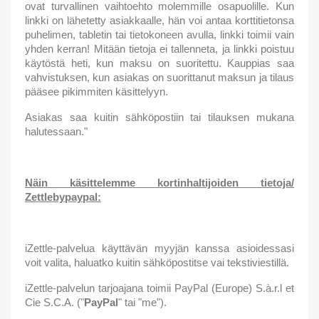
ovat turvallinen vaihtoehto molemmille osapuolille. Kun
linkki on lähetetty asiakkaalle, hän voi antaa korttitietonsa
puhelimen, tabletin tai tietokoneen avulla, linkki toimii vain
yhden kerran! Mitään tietoja ei tallenneta, ja linkki poistuu
käytöstä heti, kun maksu on suoritettu. Kauppias saa
vahvistuksen, kun asiakas on suorittanut maksun ja tilaus
pääsee pikimmiten käsittelyyn.
Asiakas saa kuitin sähköpostiin tai tilauksen mukana
halutessaan."
Näin käsittelemme kortinhaltijoiden tietoja/
Zettlebypaypal:
iZettle-palvelua käyttävän myyjän kanssa asioidessasi
voit valita, haluatko kuitin sähköpostitse vai tekstiviestillä.
iZettle-palvelun tarjoajana toimii PayPal (Europe) S.à.r.l et
Cie S.C.A. ("
PayPal
" tai "me").