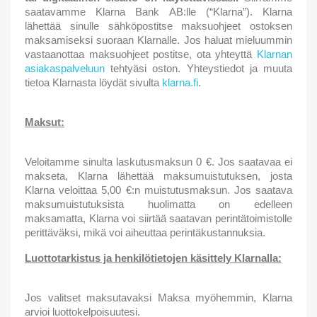
saatavamme Klarna Bank AB:lle (“Klarna”). Klarna
lähettää sinulle sähköpostitse maksuohjeet ostoksen
maksamiseksi suoraan Klarnalle. Jos haluat mieluummin
vastaanottaa maksuohjeet postitse, ota yhteyttä
Klarnan
asiakaspalveluun
tehtyäsi oston. Yhteystiedot ja muuta
tietoa Klarnasta löydät sivulta
klarna.fi
.
Maksut:
Veloitamme sinulta laskutusmaksun 0 €. Jos saatavaa ei
makseta, Klarna lähettää maksumuistutuksen, josta
Klarna veloittaa 5,00 €:n muistutusmaksun. Jos saatava
maksumuistutuksista huolimatta on edelleen
maksamatta, Klarna voi siirtää saatavan perintätoimistolle
perittäväksi, mikä voi aiheuttaa perintäkustannuksia.
Luottotarkistus ja henkilötietojen käsittely Klarnalla:
Jos valitset maksutavaksi Maksa myöhemmin, Klarna
arvioi luottokelpoisuutesi.