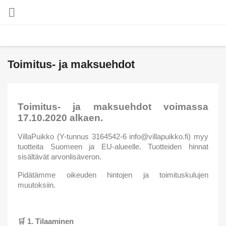

Toimitus- ja maksuehdot
Toimitus- ja maksuehdot voimassa
17.10.2020 alkaen.
VillaPuikko (Y-tunnus 3164542-6 info@villapuikko.fi) myy
tuotteita Suomeen ja EU-alueelle. Tuotteiden hinnat
sisältävät arvonlisäveron.
Pidätämme oikeuden hintojen ja toimituskulujen
muutoksiin.
🛒
1. Tilaaminen