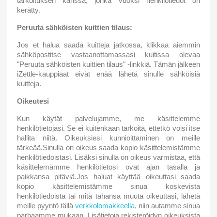
tarkoituksen kanssa, jonka vuoksi henkilötiedot on
kerätty.
Peruuta sähköisten kuittien tilaus:
Jos et halua saada kuitteja jatkossa, klikkaa aiemmin
sähköpostitse vastaanottamassasi kuitissa olevaa
"Peruuta sähköisten kuittien tilaus" ‑linkkiä. Tämän jälkeen
iZettle-kauppiaat eivät enää lähetä sinulle sähköisiä
kuitteja.
Oikeutesi
Kun käytät palvelujamme, me käsittelemme
henkilötietojasi. Se ei kuitenkaan tarkoita, ettetkö voisi itse
hallita niitä. Oikeuksiesi kunnioittaminen on meille
tärkeää.Sinulla on oikeus saada kopio käsittelemistämme
henkilötiedoistasi. Lisäksi sinulla on oikeus varmistaa, että
käsittelemämme henkilötietosi ovat ajan tasalla ja
paikkansa pitäviä.Jos haluat käyttää oikeuttasi saada
kopio käsittelemistämme sinua koskevista
henkilötiedoista tai mitä tahansa muuta oikeuttasi, lähetä
meille pyyntö tällä
verkkolomakkeella
, niin autamme sinua
parhaamme mukaan. Lisätietoja rekisteröidyn oikeuksista