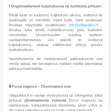
❗
Ongelmatilanteet kuljetuksesta tai tuotteista johtuen:
Mikäli tuote on kadonnut kuljetuksen aikana, vioittunut tai
asiakkaalle on toimitettu väärä tuote, tulee asiakkaan
ilmoittaa viipymättä osoitteeseen
info@villapuikko.fi
.
Ilmoitus tulee tehdä mahdollisimman pian, kuitenkin
viimeistään 14vuorokauden kuluttua tuotteen
vastaanottamisesta. Jos paketti on vioittunut
kuljetuksessa, ottakaa välittömästi yhteys postiin/
matkahuoltoon.
Vaurioituneesta tai repeytyneestä pakkauksesta saa
viestiä laittaa, niin tarvittaessa voidaan miettiä toisenlaisia
pakkausmateriaaleja.
🔒
Force majeure – Ylivoimainen este
Villapuikko.fi ei vastaa viivästyksistä tai vahingoista, jotka
johtuvat
ylivoimaisesta esteestä
(force majeure) tai
vastaavasta, kohtuuttomasta tilanteesta, johon yritys ei
ole voinut vaikuttaa ja jota se ei ole voinut ennakoida.