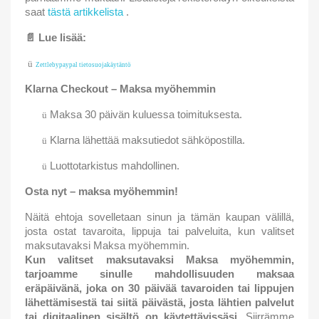
saat
tästä artikkelista
.
📄
Lue lisää:
ü
Zettlebypaypal tietosuojakäytäntö
Klarna Checkout – Maksa myöhemmin
Maksa 30 päivän kuluessa toimituksesta.
ü
Klarna lähettää maksutiedot sähköpostilla.
ü
Luottotarkistus mahdollinen.
ü
Osta nyt – maksa myöhemmin!
Näitä ehtoja sovelletaan sinun ja tämän kaupan välillä,
josta ostat tavaroita, lippuja tai palveluita, kun valitset
maksutavaksi Maksa myöhemmin.
Kun valitset maksutavaksi Maksa myöhemmin,
tarjoamme sinulle mahdollisuuden maksaa
eräpäivänä, joka on 30 päivää tavaroiden tai lippujen
lähettämisestä tai siitä päivästä, josta lähtien palvelut
tai digitaalinen sisältö on käytettävissäsi.
Siirrämme