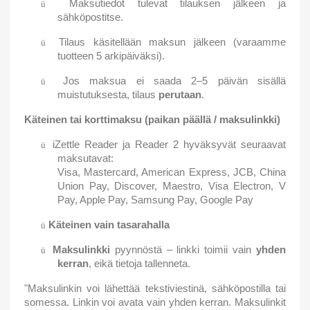
Maksutiedot tulevat tilauksen jälkeen ja
ü
sähköpostitse.
Tilaus käsitellään maksun jälkeen (varaamme
ü
tuotteen 5 arkipäiväksi).
Jos maksua ei saada 2–5 päivän sisällä
ü
muistutuksesta, tilaus
perutaan
.
Käteinen tai korttimaksu (paikan päällä / maksulinkki)
iZettle Reader ja Reader 2 hyväksyvät seuraavat
ü
maksutavat:
Visa, Mastercard, American Express, JCB, China
Union Pay, Discover, Maestro, Visa Electron, V
Pay, Apple Pay, Samsung Pay, Google Pay
Käteinen vain tasarahalla
ü
Maksulinkki
pyynnöstä – linkki toimii vain
yhden
ü
kerran
, eikä tietoja tallenneta.
"Maksulinkin voi lähettää tekstiviestinä, sähköpostilla tai
somessa. Linkin voi avata vain yhden kerran. Maksulinkit