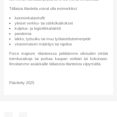
Tällaisia tilanteita voivat olla esimerkiksi:
luonnonkatastrofit
yleiset verkko- tai sähkökatkokset
kuljetus- ja logistiikkahäiriöt
pandemia
lakko, työsulku tai muu työtaistelutoimenpide
viranomaisen määräys tai rajoitus
Force majeure -tilanteessa pidätämme oikeuden siirtää
toimitusaikoja tai purkaa kaupan osittain tai kokonaan.
Ilmoitamme asiakkaille tällaisista tilanteista viipymättä.
Päivitetty 2025
Facebook
Pinterest