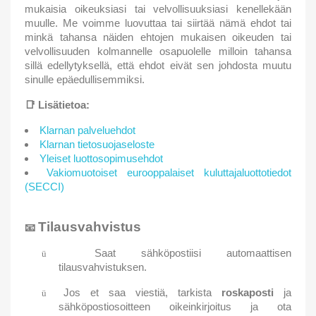
mukaisia oikeuksiasi tai velvollisuuksiasi kenellekään
muulle. Me voimme luovuttaa tai siirtää nämä ehdot tai
minkä tahansa näiden ehtojen mukaisen oikeuden tai
velvollisuuden kolmannelle osapuolelle milloin tahansa
sillä edellytyksellä, että ehdot eivät sen johdosta muutu
sinulle epäedullisemmiksi.
📑
Lisätietoa:
Klarnan palveluehdot
Klarnan tietosuojaseloste
Yleiset luottosopimusehdot
Vakiomuotoiset eurooppalaiset kuluttajaluottotiedot
(SECCI)
Tilausvahvistus
📧
Saat sähköpostiisi automaattisen
ü
tilausvahvistuksen.
Jos et saa viestiä, tarkista
roskaposti
ja
ü
sähköpostiosoitteen oikeinkirjoitus ja ota