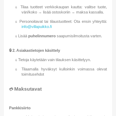
Tilaa tuotteet verkkokaupan kautta: valitse tuote,
ü
väri/koko → lisää ostoskoriin → maksa kassalla.
Personoitavat tai tilaustuotteet: Ota ensin yhteyttä:
ü
info@villapuikko.fi
Lisää
puhelinnumero
saapumisilmoitusta varten.
ü
🔒
2. Asiakastietojen käsittely
Tietoja käytetään vain tilauksen käsittelyyn.
ü
Tilaamalla hyväksyt kulloinkin voimassa olevat
ü
toimitusehdot
Maksutavat
💳
Pankkisiirto