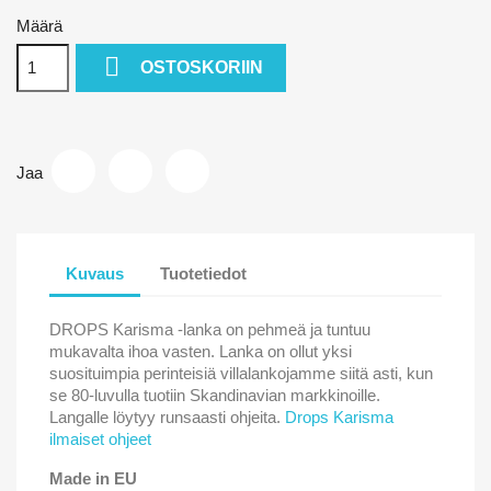
Määrä

OSTOSKORIIN
Jaa
Kuvaus
Tuotetiedot
DROPS Karisma -lanka on pehmeä ja tuntuu
mukavalta ihoa vasten. Lanka on ollut yksi
suosituimpia perinteisiä villalankojamme siitä asti, kun
se 80-luvulla tuotiin Skandinavian markkinoille.
Langalle löytyy runsaasti ohjeita.
Drops Karisma
ilmaiset ohjeet
Made in EU