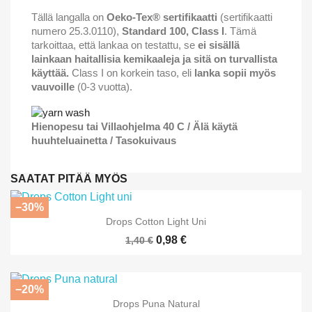
Tällä langalla on
Oeko-Tex® sertifikaatti
(sertifikaatti
numero 25.3.0110),
Standard 100, Class I
. Tämä
tarkoittaa, että lankaa on testattu, se
ei sisällä
lainkaan haitallisia kemikaaleja ja sitä on turvallista
käyttää.
Class I on korkein taso, eli
lanka sopii myös
vauvoille
(0-3 vuotta).
Hienopesu tai Villaohjelma 40 C / Älä käytä
huuhteluainetta / Tasokuivaus
SAATAT PITÄÄ MYÖS
−30%
Drops Cotton Light Uni
0,98 €
1,40 €
−20%
Drops Puna Natural