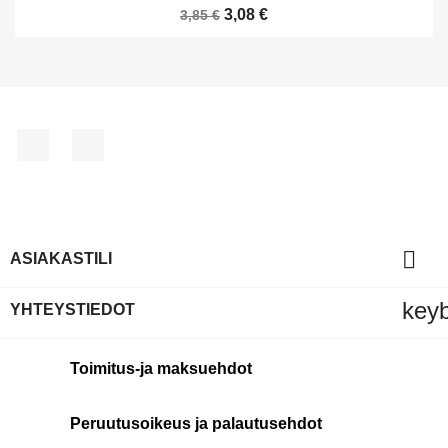
3,08 €
3,85 €
Facebook
Pinterest

ASIAKASTILI
key
YHTEYSTIEDOT
Toimitus-ja maksuehdot
Peruutusoikeus ja palautusehdot