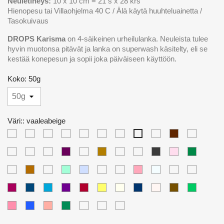
Neuletiheys:
10 x 10 cm = 21 s x 28 krs
Hienopesu tai Villaohjelma 40 C / Älä käytä huuhteluainetta /
Tasokuivaus
DROPS Karisma
on 4-säikeinen urheilulanka. Neuleista tulee
hyvin muotonsa pitävät ja lanka on superwash käsitelty, eli se
kestää konepesun ja sopii joka päiväiseen käyttöön.
Koko: 50g
Väri:: vaaleabeige
Valkoinen
Luonnonvalkoinen
Punainen
Musta
Oranssi
vaaleaharmaa
tummanharmaa
aavikkoruusu
tumman
Laivasto
vaaleabeige
ruskea
sininen
farkunsininen
KIrsikanpunainen
Vanha
rypäle
Salvian
Tumma
Viininpunainen
Suklaanruskea
koksinharmaa
vaalea
metsän
Roosa
vihreä
Sinappi
hillitty
vihreä
sammaleenvihreä
vaalea
oliivi
vaalea
Laventeli
aamusumu
merenvihreä
vaalea
vaalea
vaalea
keskiha
roosa
ruskeakirjava
harmaanvihreä
vanha
taivaansininen
helmiäisharm
tumma
tumma
siniturkoosi
tumma
punakirjava
sitruuna
vaalea
petrooli
hopea
beigekirjava
vaalea
roosa
vanha
sinivihreä
lila
tammi
kirsikapunainen
roosa
oliivi
keskiroosa
ruiskukansininen
Ruusu
laakerinvihreä
petrooli
vaalea
Sumu
roosa
farkunsininen