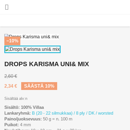

−10%
DROPS KARISMA UNI& MIX
2,60 €
2,34 €
SÄÄSTÄ 10%
Sisältää alv:n
Sisältö: 100% Villaa
Lankaryhmä:
B (20 - 22 silmukkaa) / 8 ply / DK / worsted
Paino/juoksevuus:
50 g = n. 100 m
Puikot:
4 mm