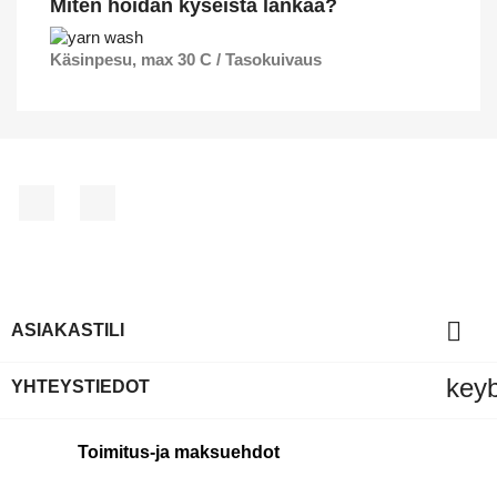
Miten hoidan kyseistä lankaa?
Käsinpesu, max 30 C / Tasokuivaus
Facebook
Pinterest

ASIAKASTILI
key
YHTEYSTIEDOT
Toimitus-ja maksuehdot