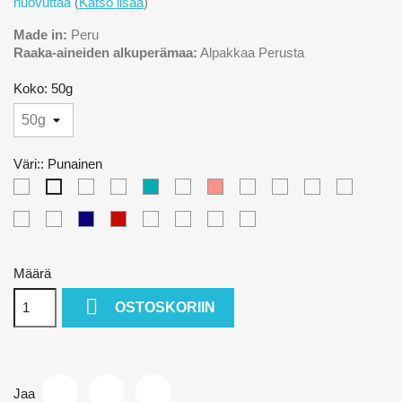
huovuttaa
(
Katso lisää
)
Made in:
Peru
Raaka-aineiden alkuperämaa:
Alpakkaa Perusta
Koko: 50g
Väri:: Punainen
Luonnonvalkoinen
Oranssi
ruoste
tumma
blush
Koralli
Vaalea
Laivaston
mansikkakiisse
vaalea
Punainen
turkoosi
roosa
sininen
nougat
vaalea
keskiharmaa
tumma
dark
tumma
pistaasijäätelö
kastanja
Kuparinruskea
helmiäisharmaa
indigo
blush
muratti
Määrä

OSTOSKORIIN
Jaa