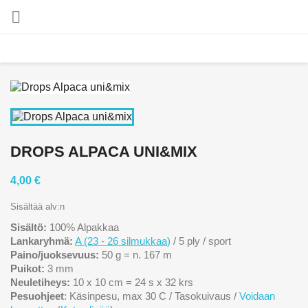

DROPS ALPACA UNI&MIX
4,00 €
Sisältää alv:n
Sisältö:
100% Alpakkaa
Lankaryhmä:
A (23 - 26 silmukkaa
)
/ 5 ply / sport
Paino/juoksevuus:
50 g = n. 167 m
Puikot:
3 mm
Neuletiheys:
10 x 10 cm = 24 s x 32 krs
Pesuohjeet
: Käsinpesu, max 30 C / Tasokuivaus /
Voidaan