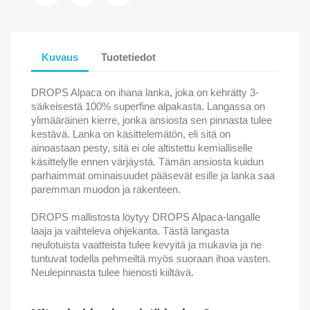
Kuvaus
Tuotetiedot
DROPS Alpaca on ihana lanka, joka on kehrätty 3-
säikeisestä 100% superfine alpakasta. Langassa on
ylimääräinen kierre, jonka ansiosta sen pinnasta tulee
kestävä. Lanka on käsittelemätön, eli sitä on
ainoastaan pesty, sitä ei ole altistettu kemialliselle
käsittelylle ennen värjäystä. Tämän ansiosta kuidun
parhaimmat ominaisuudet pääsevät esille ja lanka saa
paremman muodon ja rakenteen.
DROPS mallistosta löytyy DROPS Alpaca-langalle
laaja ja vaihteleva ohjekanta. Tästä langasta
neulotuista vaatteista tulee kevyitä ja mukavia ja ne
tuntuvat todella pehmeiltä myös suoraan ihoa vasten.
Neulepinnasta tulee hienosti kiiltävä.