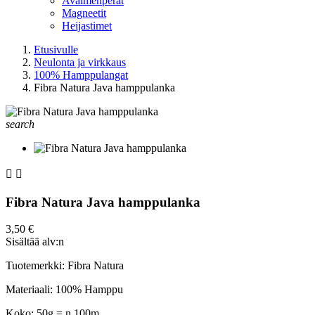
Avaimenperät
Magneetit
Heijastimet
Etusivulle
Neulonta ja virkkaus
100% Hamppulangat
Fibra Natura Java hamppulanka
search


Fibra Natura Java hamppulanka
3,50 €
Sisältää alv:n
Tuotemerkki: Fibra Natura
Materiaali: 100% Hamppu
Koko: 50g = n.100m