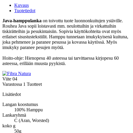
Kuvaus
Tuotetiedot
Java-hamppulanka
on toivottu tuote luonnonkuitujen ystäville.
Rouhea Java sopii loistavasti mm. neulottuihin ja virkattuihin
tiskirätteihin ja pesukintaisiin. Sopivia käyttökohteita ovat myös
erilaiset sisustustekstiilit. Hamppu tunnetaan imukykyisenä kuituna,
joka pehmenee ja paranee pesussa ja kovassa käytössä. Myös
imukyky paranee pesujen myötä.
Hoito-ohje: Hienopesu 40 asteessa tai tarvittaessa kirjopesu 60
asteessa, erillään muusta pyykistä.
Viite
04
Varastossa
1 Tuotteet
Lisätiedot
Langan koostumus
100% Hamppu
Lankaryhmä
C (Aran, Worsted)
koko g
50g