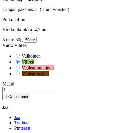
Langan paksuus: C ( aran, worsted)
Puikot: 4mm
Virkkuukoukku: 4,5mm
Koko: 50g
Väri:: Vihreä
Valkoinen
Vihreä
Vaaleanpunainen
Vaaleanruskea
Määrä

Ostoskoriin
Jaa
Jaa
Twiittaa
Pinterest