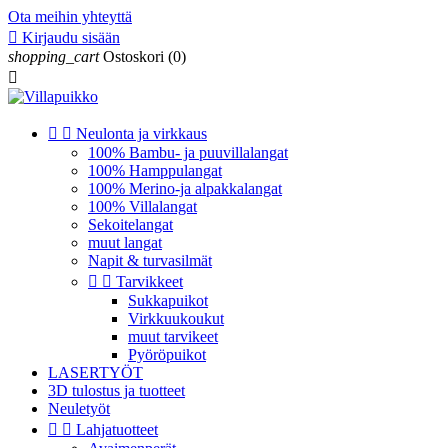
Ota meihin yhteyttä

Kirjaudu sisään
shopping_cart
Ostoskori
(0)



Neulonta ja virkkaus
100% Bambu- ja puuvillalangat
100% Hamppulangat
100% Merino-ja alpakkalangat
100% Villalangat
Sekoitelangat
muut langat
Napit & turvasilmät


Tarvikkeet
Sukkapuikot
Virkkuukoukut
muut tarvikeet
Pyöröpuikot
LASERTYÖT
3D tulostus ja tuotteet
Neuletyöt


Lahjatuotteet