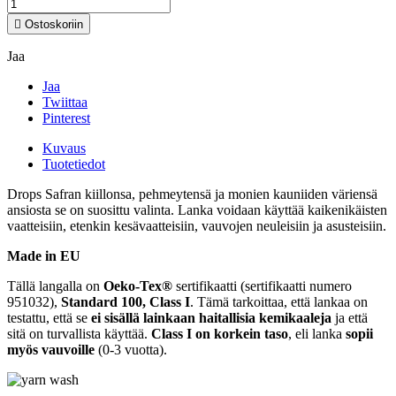

Ostoskoriin
Jaa
Jaa
Twiittaa
Pinterest
Kuvaus
Tuotetiedot
Drops Safran kiillonsa, pehmeytensä ja monien kauniiden väriensä
ansiosta se on suosittu valinta. Lanka voidaan käyttää kaikenikäisten
vaatteisiin, etenkin kesävaatteisiin, vauvojen neuleisiin ja asusteisiin.
Made in EU
Tällä langalla on
Oeko-Tex®
sertifikaatti (sertifikaatti numero
951032),
Standard 100, Class I
. Tämä tarkoittaa, että lankaa on
testattu, että se
ei sisällä lainkaan haitallisia kemikaaleja
ja että
sitä on turvallista käyttää.
Class I on korkein taso
, eli lanka
sopii
myös vauvoille
(0-3 vuotta).