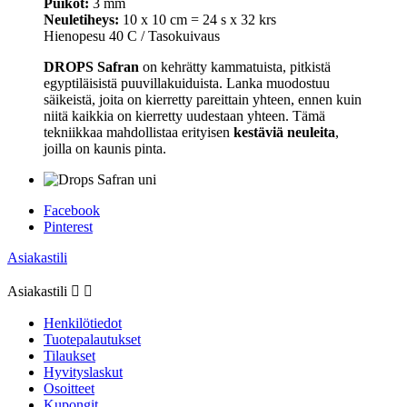
Puikot:
3 mm
Neuletiheys:
10 x 10 cm = 24 s x 32 krs
Hienopesu 40 C / Tasokuivaus
DROPS Safran
on kehrätty kammatuista, pitkistä
egyptiläisistä puuvillakuiduista. Lanka muodostuu
säikeistä, joita on kierretty pareittain yhteen, ennen kuin
niitä kaikkia on kierretty uudestaan yhteen. Tämä
tekniikkaa mahdollistaa erityisen
kestäviä neuleita
,
joilla on kaunis pinta.
Facebook
Pinterest
Asiakastili
Asiakastili


Henkilötiedot
Tuotepalautukset
Tilaukset
Hyvityslaskut
Osoitteet
Kupongit