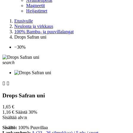
Avaimenperät
Magneetit
Heijastimet
Etusivulle
Neulonta ja virkkaus
100% Bambu- ja puuvillalangat
Drops Safran uni
−30%
search


Drops Safran uni
1,65 €
1,16 €
Säästä 30%
Sisältää alv:n
Sisältö:
100% Puuvillaa
Lankaryhmä:
A (23 - 26 silmukkaa) / 5 ply / sport