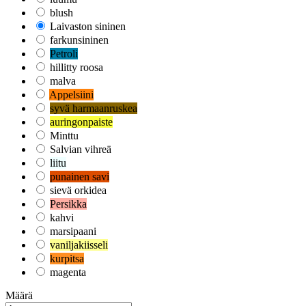
blush
Laivaston sininen
farkunsininen
Petroli
hillitty roosa
malva
Appelsiini
syvä harmaanruskea
auringonpaiste
Minttu
Salvian vihreä
liitu
punainen savi
sievä orkidea
Persikka
kahvi
marsipaani
vaniljakiisseli
kurpitsa
magenta
Määrä