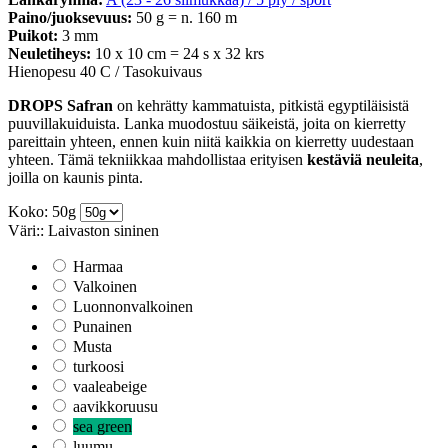
Paino/juoksevuus:
50 g = n. 160 m
Puikot:
3 mm
Neuletiheys:
10 x 10 cm = 24 s x 32 krs
Hienopesu 40 C / Tasokuivaus
DROPS Safran
on kehrätty kammatuista, pitkistä egyptiläisistä
puuvillakuiduista. Lanka muodostuu säikeistä, joita on kierretty
pareittain yhteen, ennen kuin niitä kaikkia on kierretty uudestaan
yhteen. Tämä tekniikkaa mahdollistaa erityisen
kestäviä neuleita
,
joilla on kaunis pinta.
Koko: 50g
Väri:: Laivaston sininen
Harmaa
Valkoinen
Luonnonvalkoinen
Punainen
Musta
turkoosi
vaaleabeige
aavikkoruusu
sea green
luumu