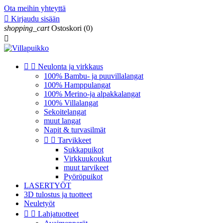
Ota meihin yhteyttä

Kirjaudu sisään
shopping_cart
Ostoskori
(0)



Neulonta ja virkkaus
100% Bambu- ja puuvillalangat
100% Hamppulangat
100% Merino-ja alpakkalangat
100% Villalangat
Sekoitelangat
muut langat
Napit & turvasilmät


Tarvikkeet
Sukkapuikot
Virkkuukoukut
muut tarvikeet
Pyöröpuikot
LASERTYÖT
3D tulostus ja tuotteet
Neuletyöt


Lahjatuotteet