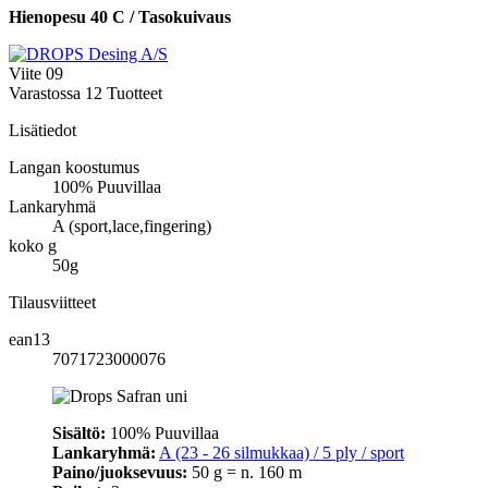
Hienopesu 40 C / Tasokuivaus
Viite
09
Varastossa
12 Tuotteet
Lisätiedot
Langan koostumus
100% Puuvillaa
Lankaryhmä
A (sport,lace,fingering)
koko g
50g
Tilausviitteet
ean13
7071723000076
Sisältö:
100% Puuvillaa
Lankaryhmä:
A (23 - 26 silmukkaa) / 5 ply / sport
Paino/juoksevuus:
50 g = n. 160 m