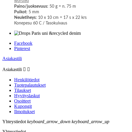
worsted
Paino/juoksevuus:
50 g = n. 75 m
Puikot:
5 mm
Neuletiheys:
10 x 10 cm = 17 s x 22 krs
Konepesu 60 C / Tasokuivaus
Facebook
Pinterest
Asiakastili
Asiakastili


Henkilötiedot
Tuotepalautukset
Tilaukset
Hyvityslaskut
Osoitteet
Kupongit
Ilmoitukset
Yhteystiedot
keyboard_arrow_down
keyboard_arrow_up
Yhteystiedot