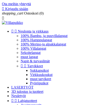
Ota meihin yhteyttä

Kirjaudu sisään
shopping_cart
Ostoskori
(0)



Neulonta ja virkkaus
100% Bambu- ja puuvillalangat
100% Hamppulangat
100% Merino-ja alpakkalangat
100% Villalangat
Sekoitelangat
muut langat
Napit & turvasilmät


Tarvikkeet
Sukkapuikot
Virkkuukoukut
muut tarvikeet
Pyöröpuikot
LASERTYÖT
3D tulostus ja tuotteet
Neuletyöt


Lahjatuotteet