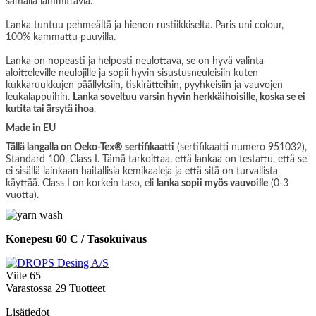
samalla lämmittäviä.
Lanka tuntuu pehmeältä ja hienon rustiikkiselta. Paris uni colour,
100% kammattu puuvilla.
Lanka on nopeasti ja helposti neulottava, se on hyvä valinta
aloitteleville neulojille ja sopii hyvin sisustusneuleisiin kuten
kukkaruukkujen päällyksiin, tiskirätteihin, pyyhkeisiin ja vauvojen
leukalappuihin.
Lanka soveltuu varsin hyvin herkkäihoisille, koska se ei
kutita tai ärsytä ihoa
.
Made in EU
Tällä langalla on Oeko-Tex® sertifikaatti
(sertifikaatti numero 951032),
Standard 100, Class I. Tämä tarkoittaa, että lankaa on testattu, että se
ei sisällä lainkaan haitallisia kemikaaleja ja että sitä on turvallista
käyttää. Class I on korkein taso, eli
lanka sopii myös vauvoille
(0-3
vuotta).
Konepesu 60 C / Tasokuivaus
Viite
65
Varastossa
29 Tuotteet
Lisätiedot