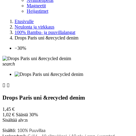
Avaimenperät
Magneetit
Heijastimet
Etusivulle
Neulonta ja virkkaus
100% Bambu- ja puuvillalangat
Drops Paris uni &recycled denim
−30%
search


Drops Paris uni &recycled denim
1,45 €
1,02 €
Säästä 30%
Sisältää alv:n
Sisältö:
100% Puuvillaa