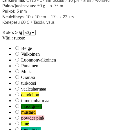
Lankaryhmä:
C (16 - 19 silmukkaa) / 10 ply / aran / worsted
Paino/juoksevuus:
50 g = n. 75 m
Puikot:
5 mm
Neuletiheys:
10 x 10 cm = 17 s x 22 krs
Konepesu 60 C / Tasokuivaus
Koko: 50g
Väri:: ruoste
Beige
Valkoinen
Luonnonvalkoinen
Punainen
Musta
Oranssi
turkoosi
vaaleaharmaa
dandelion
tummanharmaa
moss green
mustard
powder pink
lime
sage green