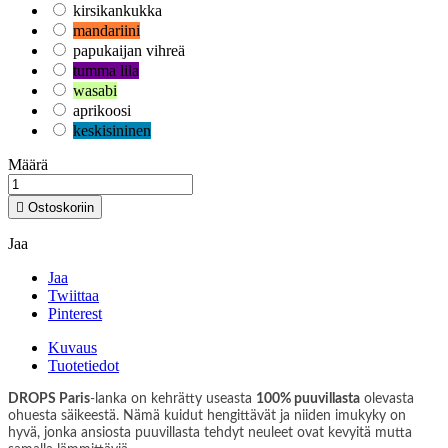
kirsikankukka
mandariini
papukaijan vihreä
tumma lila
wasabi
aprikoosi
keskisininen
Määrä

Ostoskoriin
Jaa
Jaa
Twiittaa
Pinterest
Kuvaus
Tuotetiedot
DROPS Paris
-lanka on kehrätty useasta
100% puuvillasta
olevasta
ohuesta säikeestä. Nämä kuidut hengittävät ja niiden imukyky on
hyvä, jonka ansiosta puuvillasta tehdyt neuleet ovat kevyitä mutta