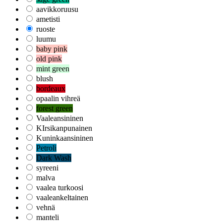
aavikkoruusu
ametisti
ruoste
luumu
baby pink
old pink
mint green
blush
bordeaux
opaalin vihreä
forest green
Vaaleansininen
KIrsikanpunainen
Kuninkaansininen
Petroli
Dark Wash
syreeni
malva
vaalea turkoosi
vaaleankeltainen
vehnä
manteli